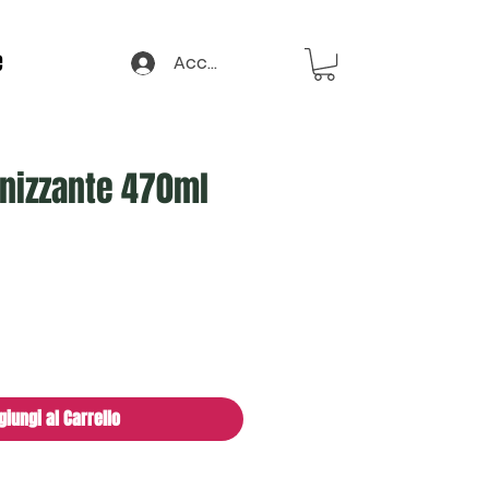
e
Accedi
enizzante 470ml
giungi al Carrello