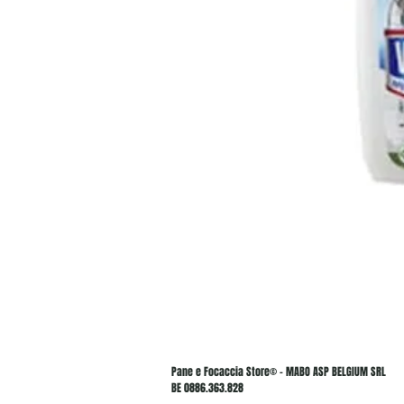
Pane e Focaccia Store© - MABO ASP BELGIUM SRL
BE 0886.363.828