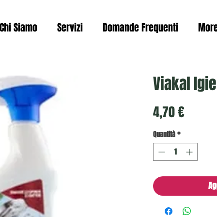
Chi Siamo
Servizi
Domande Frequenti
Mor
Viakal Igi
Prezzo
4,70 €
Quantità
*
Ag