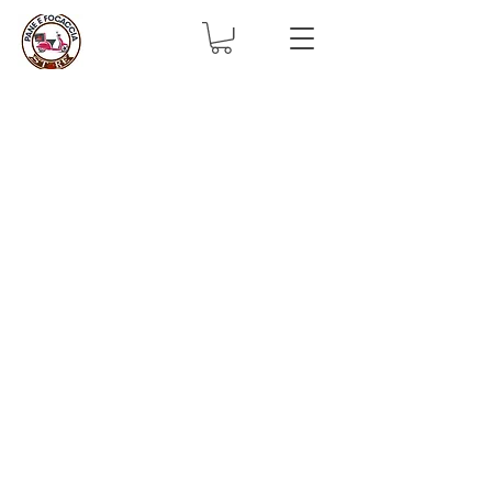
Pane e Focaccia
Store:
il tuo rivenditore di cibo italiano in Belgio
L’azienda Antichi Sapori Pugliesi, meglio conosciuta
come A.S.P. é situata a Bruxelles dal 2000.
Dal 2019 si é fusa con Mabo Prodotti Italiani ed é
quotidianamente al fianco della ristorazione italiana
in Belgio.
Nel 2015 nasce Pane e Focaccia Ristorante e
Gastronomia, che unisce l’amore per la cucina alla
voglia di far conoscere il prodotto tipico italiano
all’estero.
La Gastronomia Pane e Focaccia é al vostro fianco
nella ricercatezza di prodotti sempre freschi, da
poter portare ogni giorno sulle vostre tavole. Pane e
Focaccia Store, l’ultimo arrivato, da la possibilità a
tutti di poter scegliere, ordinare e ricevere