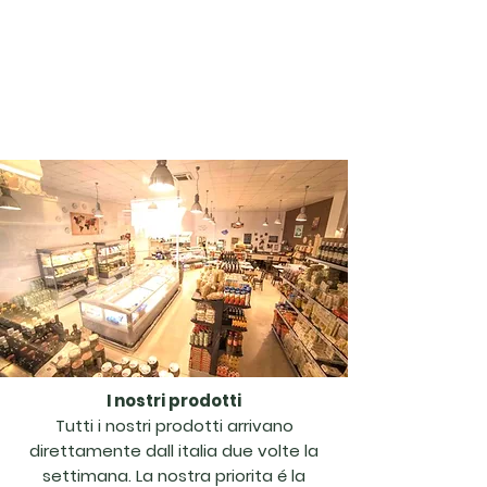
comodamente a casa propria tutta l’élite della
gastronomia tipica italiana: dall’antipasto al dolce,
passando per il vino, salumi , formaggi e caffé.
La nostra filosofia si basa su queste due parole «
freschezza estrema », ricevendo tutti i prodotti
direttamente dall’italia 2 volte alla settimana.
I nostri prodotti
Tutti i nostri prodotti arrivano
direttamente dall italia due volte la
settimana. La nostra priorita é la