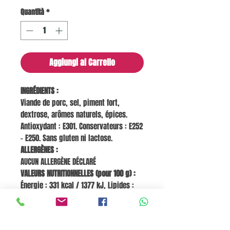
Quantità
*
Aggiungi al Carrello
INGRÉDIENTS :
Viande de porc, sel, piment fort,
dextrose, arômes naturels, épices.
Antioxydant : E301. Conservateurs : E252
– E250. Sans gluten ni lactose.
ALLERGÈNES :
AUCUN ALLERGÈNE DÉCLARÉ
VALEURS NUTRITIONNELLES (pour 100 g) :
Énergie : 331 kcal / 1377 kJ, Lipides :
23,7 g, dont acides gras saturés : non
spécifié, Glucides : 0,7 g, dont sucres :
0,5 g, Protéines : 28,7 g, Sel : 4,1 g