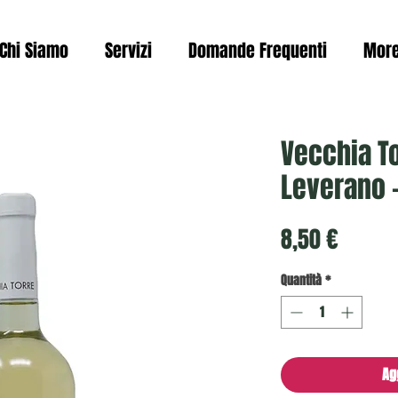
Chi Siamo
Servizi
Domande Frequenti
Mor
Vecchia To
Leverano -
Prezzo
8,50 €
Quantità
*
Ag