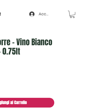
e
Accedi
rre - Vino Bianco
 0.75lt
giungi al Carrello