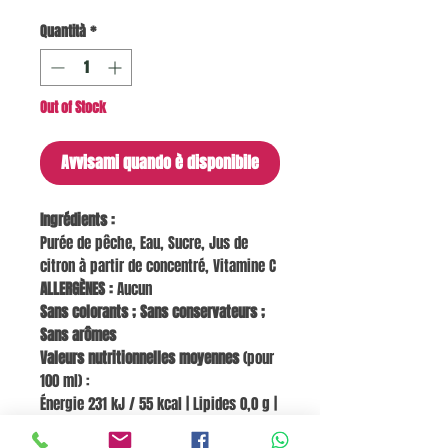
Quantità
*
Out of Stock
Avvisami quando è disponibile
Ingrédients :
Purée de pêche, Eau, Sucre, Jus de
citron à partir de concentré, Vitamine C
ALLERGÈNES :
Aucun
Sans colorants ; Sans conservateurs ;
Sans arômes
Valeurs nutritionnelles moyennes
(pour
100 ml) :
Énergie 231 kJ / 55 kcal | Lipides 0,0 g |
dont acides gras saturés 0,0 g |