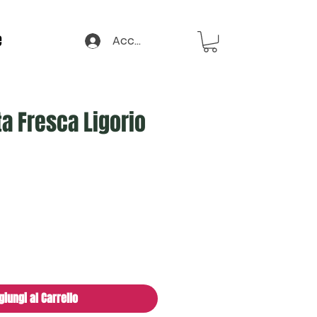
e
Accedi
ta Fresca Ligorio
giungi al Carrello