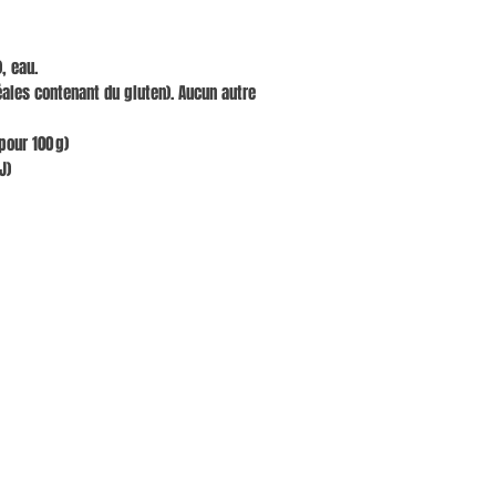
, eau.
ales contenant du gluten). Aucun autre
pour 100 g)
J)