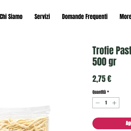
Chi Siamo
Servizi
Domande Frequenti
Mor
Trofie Pas
500 gr
Prezzo
2,75 €
Quantità
*
Ag