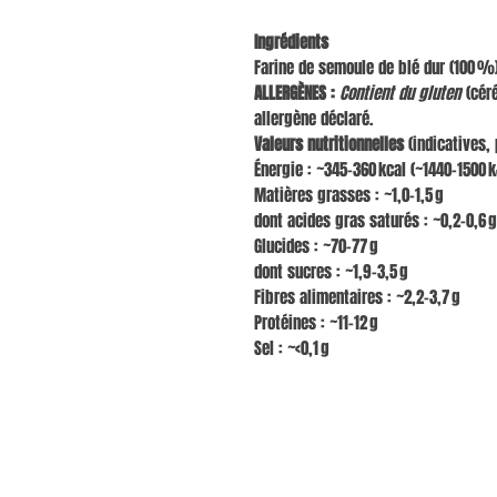
Ingrédients
Farine de semoule de blé dur (100 %)
ALLERGÈNES :
Contient du gluten
(céré
allergène déclaré.
Valeurs nutritionnelles
(indicatives, 
Énergie : ~345–360 kcal (~1440–1500 k
Matières grasses : ~1,0–1,5 g
dont acides gras saturés : ~0,2–0,6 g
Glucides : ~70–77 g
dont sucres : ~1,9–3,5 g
Fibres alimentaires : ~2,2–3,7 g
Protéines : ~11–12 g
Sel : ~<0,1 g