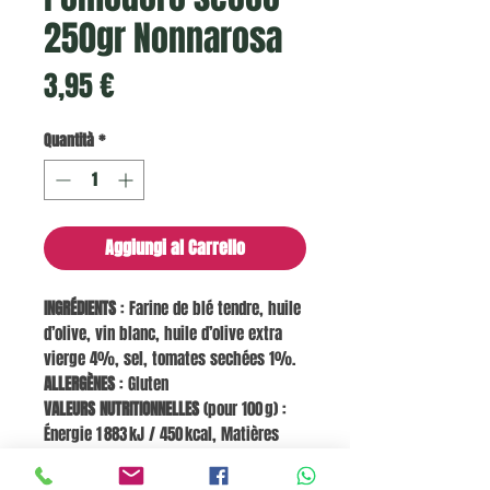
250gr Nonnarosa
Prezzo
3,95 €
Quantità
*
Aggiungi al Carrello
INGRÉDIENTS
: Farine de blé tendre, huile
d’olive, vin blanc, huile d’olive extra
vierge 4%, sel, tomates sechées 1%.
ALLERGÈNES
: Gluten
VALEURS NUTRITIONNELLES
(pour 100 g) :
Énergie 1 883 kJ / 450 kcal, Matières
grasses 16,2 g dont acides gras saturés
2,7 g, Glucides 64,3 g dont sucres 1,1 g,