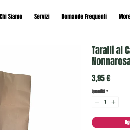
Chi Siamo
Servizi
Domande Frequenti
Mor
Taralli al
Nonnaros
Prezzo
3,95 €
Quantità
*
Ag