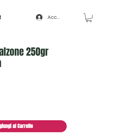
e
Accedi
 Calzone 250gr
a
giungi al Carrello