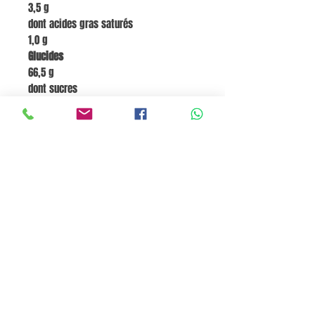
3,5 g
dont acides gras saturés
1,0 g
Glucides
66,5 g
dont sucres
2,2 g
Fibres
2,5 g
Protéines
16,5 g
Sel
0,155 g
Go to Cart