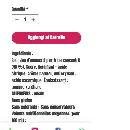
Quantità
*
Aggiungi al Carrello
Ingrédients :
Eau, Jus d’ananas à partir de concentré
(40 %), Sucre, Acidifiant : acide
citrique, Arôme naturel, Antioxydant :
acide ascorbique, Épaississant :
gomme xanthane
ALLERGÈNES :
Aucun
Sans gluten
Sans colorants ; Sans conservateurs
Valeurs nutritionnelles moyennes
(pour
100 ml) :
Énergie 194 kJ / 46 kcal | Lipides 0 g |