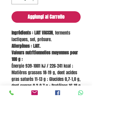
Aggiungi al Carrello
Ingrédients :
LAIT VACCIN
, ferments
lactiques, sel, présure.
Allergènes : LAIT.
Valeurs nutritionnelles moyennes pour
100 g :
Énergie 939–1001 kJ / 226–241 kcal ;
Matières grasses 18–19 g, dont acides
gras saturés 11–13 g ; Glucides 0,7–1,0 g,
dont sucres 0,2–0,7 g ; Protéines 16–18 g
; Sel 0,5–0,68 g.