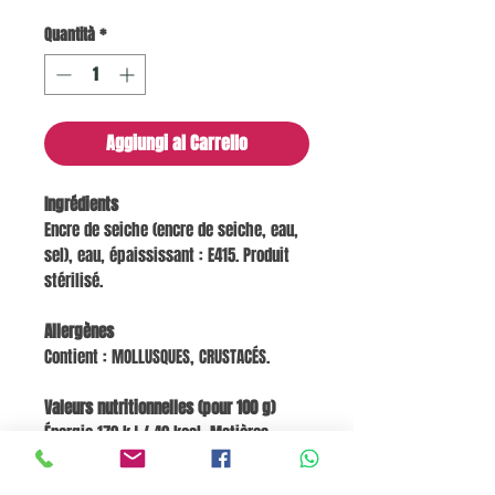
Quantità
*
Aggiungi al Carrello
Ingrédients
Encre de seiche (encre de seiche, eau,
sel), eau, épaississant : E415. Produit
stérilisé.
Allergènes
Contient : MOLLUSQUES, CRUSTACÉS.
Valeurs nutritionnelles (pour 100 g)
Énergie 170 kJ / 40 kcal, Matières
grasses 1,4 g, dont acides gras saturés
0,4 g, Glucides 1,6 g, dont sucres < 0,5