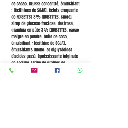
de cacao, BEURRE concentré, émulsifiant
: lécithines de SOJA], éclats croquants
de NOISETTES 3 % (NOISETTES, sucre),
sirop de glucose-fructose, dextrose,
gianduia en pâte 3 % [NOISETTES, cacao
maigre en poudre, huile de coco,
émulsifiant : lécithine de SOJA],
émulsifiants (mono- et diglycérides
d’acides gras), épaississants (alginate
de sodium, farine de graines de
caroube), décoré de AMANDES pralinées
(AMANDES, sucre), arômes.
Peut contenir :
BLÉ (GLUTEN), PISTACHES.
Valeurs nutritionnelles pour 100 g :
Énergie 1 222 kJ / 292 kcal, Graisses 16 g
(dont saturées 7,4 g), Glucides 32,4 g
(dont sucres 27,1 g), Protéines 4,6 g, Sel
0,14 g.