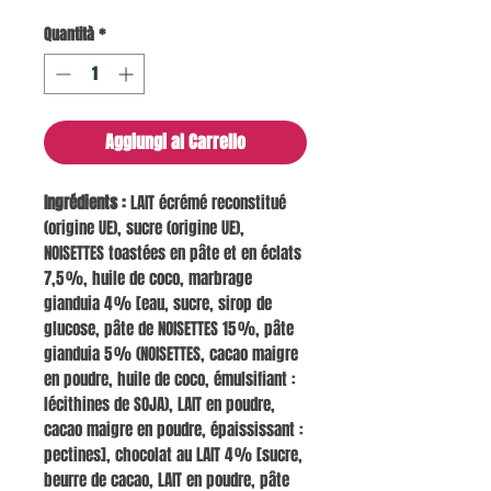
Quantità
*
Aggiungi al Carrello
Ingrédients :
LAIT écrémé reconstitué
(origine UE), sucre (origine UE),
NOISETTES toastées en pâte et en éclats
7,5 %, huile de coco, marbrage
gianduia 4 % [eau, sucre, sirop de
glucose, pâte de NOISETTES 15 %, pâte
gianduia 5 % (NOISETTES, cacao maigre
en poudre, huile de coco, émulsifiant :
lécithines de SOJA), LAIT en poudre,
cacao maigre en poudre, épaississant :
pectines], chocolat au LAIT 4 % [sucre,
beurre de cacao, LAIT en poudre, pâte