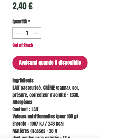
Prezzo
2,40 €
Quantità
*
Out of Stock
Avvisami quando è disponibile
Ingrédients
LAIT
pasteurisé,
CRÈME
(panna), sel,
présure, correcteur d’acidité : E330.
Allergènes
Contient : LAIT.
Valeurs nutritionnelles (pour 100 g)
Énergie : 1007 kJ / 243 kcal
Matières grasses : 20 g
dont acides gras saturés : 13 g