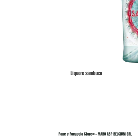
Liquore sambuca
Pane e Focaccia Store© - MABO ASP BELGIUM SRL