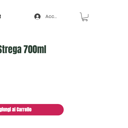
e
Accedi
Strega 700ml
zo
giungi al Carrello