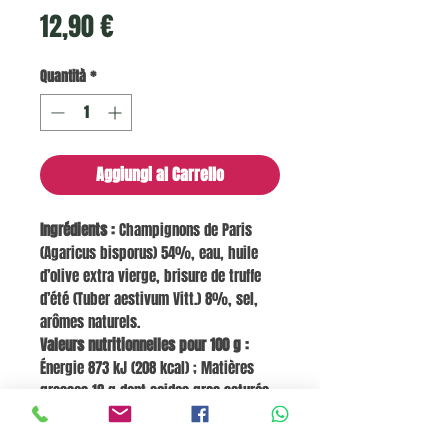
Prezzo
12,90 €
Quantità
*
Aggiungi al Carrello
Ingrédients :
Champignons de Paris
(Agaricus bisporus) 54%, eau, huile
d’olive extra vierge, brisure de truffe
d’été (Tuber aestivum Vitt.) 8%, sel,
arômes naturels.
Valeurs nutritionnelles pour 100 g :
Énergie 873 kJ (208 kcal) ; Matières
grasses 18 g dont acides gras saturés
2,6 g ; Glucides 4,3 g dont sucres 3,4 g
; Protéines 5,9 g ; Sel 2,2 g.