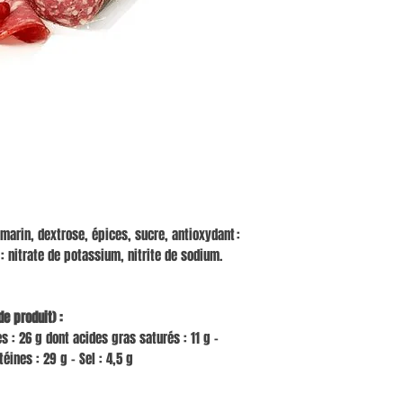
 marin, dextrose, épices, sucre, antioxydant :
 nitrate de potassium, nitrite de sodium.
e produit) :
es : 26 g dont acides gras saturés : 11 g –
téines : 29 g – Sel : 4,5 g