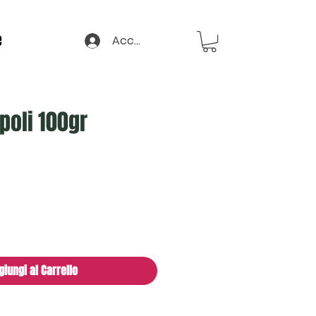
e
Accedi
poli 100gr
giungi al Carrello