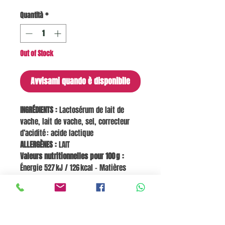
Quantità
*
Out of Stock
Avvisami quando è disponibile
INGRÉDIENTS :
Lactosérum de lait de
vache, lait de vache, sel, correcteur
d’acidité : acide lactique
ALLERGÈNES :
LAIT
Valeurs nutritionnelles pour 100 g :
Énergie 527 kJ / 126 kcal – Matières
grasses 8 g – dont acides gras saturés
5,6 g – Glucides 4,8 g – dont sucres 4 g –
Protéines 8,8 g – Sel 0,34 g