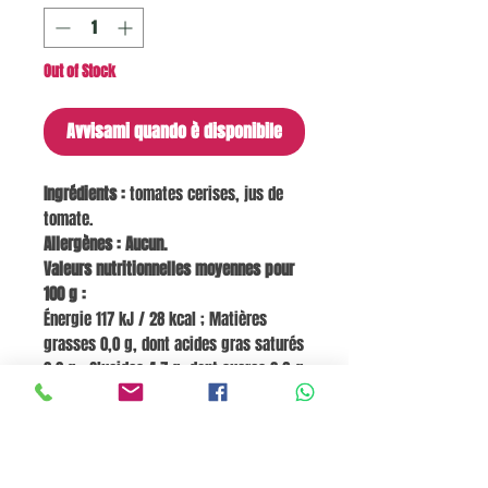
Out of Stock
Avvisami quando è disponibile
Ingrédients :
tomates cerises, jus de
tomate.
Allergènes : Aucun.
Valeurs nutritionnelles moyennes pour
100 g :
Énergie 117 kJ / 28 kcal ; Matières
grasses 0,0 g, dont acides gras saturés
0,0 g ; Glucides 4,7 g, dont sucres 3,9 g
; Fibres 1,4 g ; Protéines 1,6 g ; Sel 0,08
g.