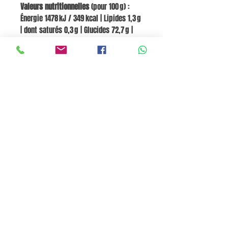
Valeurs nutritionnelles
(pour 100 g) :
Énergie 1478 kJ / 349 kcal | Lipides 1,3 g
| dont saturés 0,3 g | Glucides 72,7 g |
dont sucres 3,0 g | Fibres 2,4 g |
Protéines 10,3 g | Sel 0,02 g
Thiamine (Vitamine B1) 0,7 mg |
Riboflavine (Vitamine B2) 0,7 mg |
Niacine (Vitamine B3) 11 mg | Vitamine B6
0,6 mg | Calcium 200 mg | Fer 10 mg
Go to Cart
Pane e Focaccia Store© - MABO ASP BELGIUM SRL
BE
0886.363.828
Termini e Condizioni