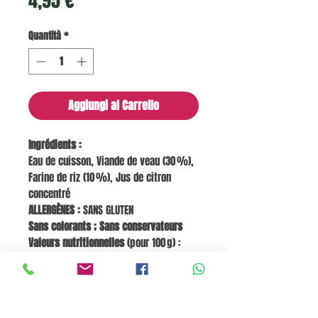
4,95 €
Quantità
*
Aggiungi al Carrello
Ingrédients :
Eau de cuisson, Viande de veau (30 %),
Farine de riz (10 %), Jus de citron
concentré
ALLERGÈNES :
SANS GLUTEN
Sans colorants ; Sans conservateurs
Valeurs nutritionnelles
(pour 100 g) :
Énergie 421 kJ / 100 kcal | Lipides 4,8 g |
dont saturés 2,3 g | Glucides 7,6 g | dont
sucres 0,1 g | Protéines 6,7 g | Sel 0,08 g