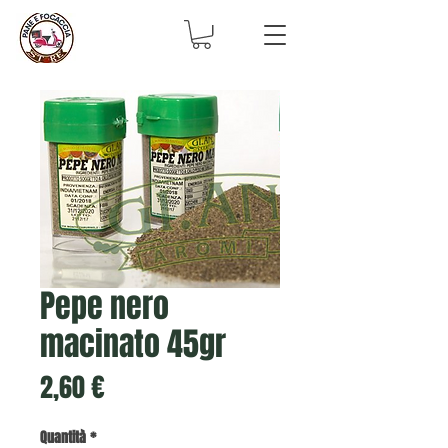
Pepe nero
macinato 45gr
Prezzo
2,60 €
Quantità
*