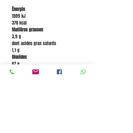
Énergie
1599 kJ
378 kcal
Matières grasses
3,9 g
dont acides gras saturés
1,1 g
Glucides
67 g
dont sucres
2,2 g
Fibres
3,3 g
Protéines
17 g
Sel
0,13 g