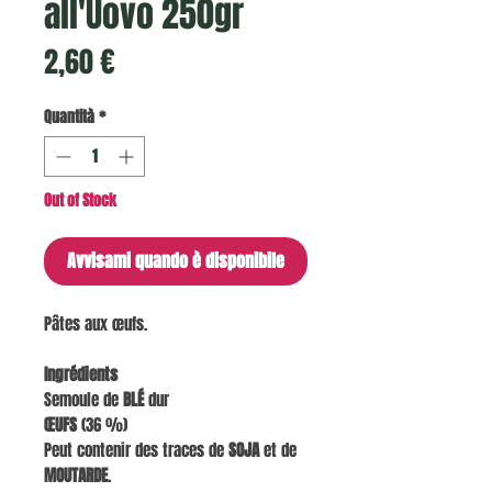
all'Uovo 250gr
Prezzo
2,60 €
Quantità
*
Out of Stock
Avvisami quando è disponibile
Pâtes aux œufs.
Ingrédients
Semoule de
BLÉ
dur
ŒUFS
(36 %)
Peut contenir des traces de
SOJA
et de
MOUTARDE
.