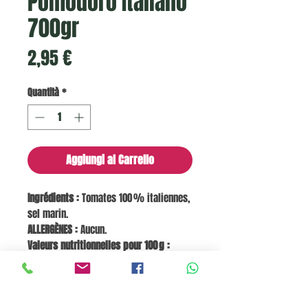
Pomodoro Italiano
700gr
Prezzo
2,95 €
Quantità
*
Aggiungi al Carrello
Ingrédients :
Tomates 100 % italiennes,
sel marin.
ALLERGÈNES :
Aucun.
Valeurs nutritionnelles pour 100 g :
Énergie 88 kJ / 21 kcal, Graisses <0,5 g,
dont saturées 0 g, Glucides 3,8 g, dont
sucres 3,0 g, Protéines 0,9 g, Sel 0,30 g.