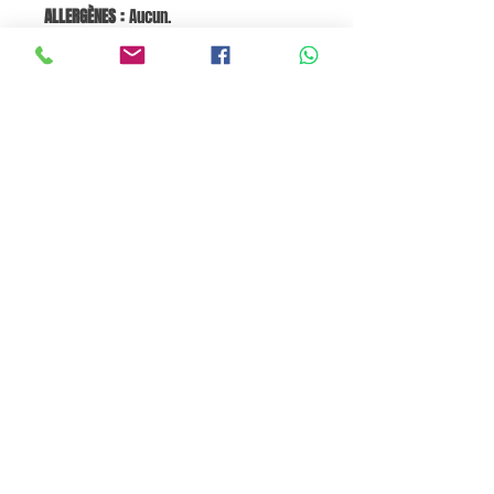
ALLERGÈNES :
Aucun.
Valeurs nutritionnelles pour 100 g :
Énergie 102‑109 kJ / 24‑26 kcal,
Graisses <0,1 g, dont saturées <0,1 g,
Glucides 4,1 g, dont sucres 4,1 g, Fibres
1,5 g, Protéines 1,1 g, Sel 0,30 g.
Go to Cart
Pane e Focaccia Store© - MABO ASP BELGIUM SRL
BE
0886.363.828
Termini e Condizioni
Privacy Policy
Cookie Policy