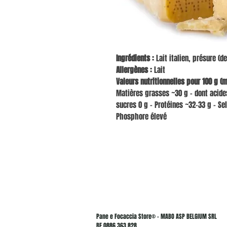
Ingrédients :
Lait italien, présure (de
Allergènes :
Lait
Valeurs nutritionnelles pour 100 g (
Matières grasses ~30 g – dont acides
sucres 0 g – Protéines ~32-33 g – Se
Phosphore élevé
Pane e Focaccia Store© - MABO ASP BELGIUM SRL
BE 0886.363.828