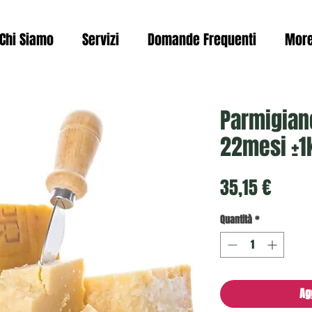
Chi Siamo
Servizi
Domande Frequenti
Mor
Parmigian
22mesi ±1
Prezz
35,15 €
Quantità
*
Ag