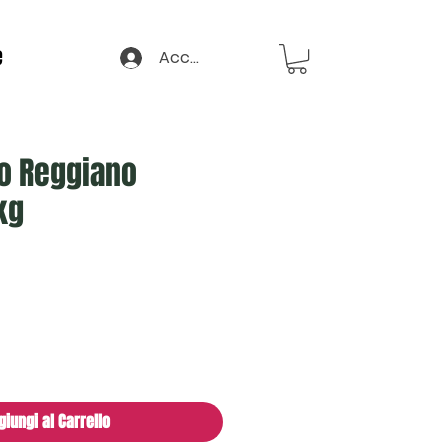
e
Accedi
o Reggiano
kg
o
giungi al Carrello