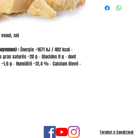
 veau), sel
moyennes) :
Énergie ~1671 kJ / 402 kcal –
 gras saturés ~20 g – Glucides 0 g – dont
l ~1,6 g – Humidité ~31,4 % – Calcium élevé –
Termini e Condizioni