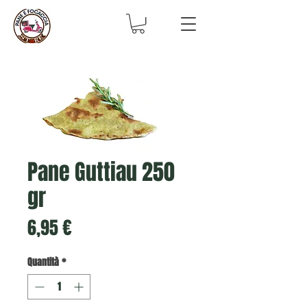
Pane Guttiau 250
gr
Prezzo
6,95 €
Quantità
*