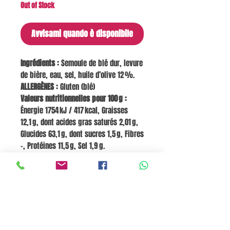
Out of Stock
Avvisami quando è disponibile
Ingrédients :
Semoule de blé dur, levure
de bière, eau, sel, huile d’olive 12 %.
ALLERGÈNES :
Gluten (blé)
Valeurs nutritionnelles pour 100 g :
Énergie 1754 kJ / 417 kcal, Graisses
12,1 g, dont acides gras saturés 2,01 g,
Glucides 63,1 g, dont sucres 1,5 g, Fibres
–, Protéines 11,5 g, Sel 1,9 g.