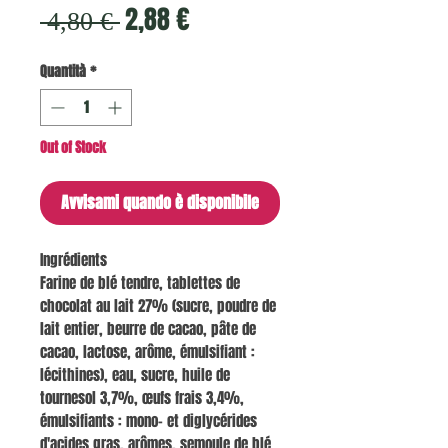
Prezzo
Prezzo
2,88 €
 4,80 € 
regolare
scontato
Quantità
*
Out of Stock
Avvisami quando è disponibile
Ingrédients
Farine de blé tendre, tablettes de
chocolat au lait 27% (sucre, poudre de
lait entier, beurre de cacao, pâte de
cacao, lactose, arôme, émulsifiant :
lécithines), eau, sucre, huile de
tournesol 3,7%, œufs frais 3,4%,
émulsifiants : mono- et diglycérides
d'acides gras, arômes, semoule de blé