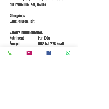
dur rémoulue, sel, levure
Allergènes
Œufs, gluten, lait
Valeurs nutritionnelles
Nutriment
Par 100g
Énergie
1585 kJ (378 kcal)
Graisses
14,3 g
dont saturées
7 g
Glucides
53,5 g
dont sucres
25 g
Fibres alimentaires
3,5 g
Protéines
7 g
Sel
0,625 g