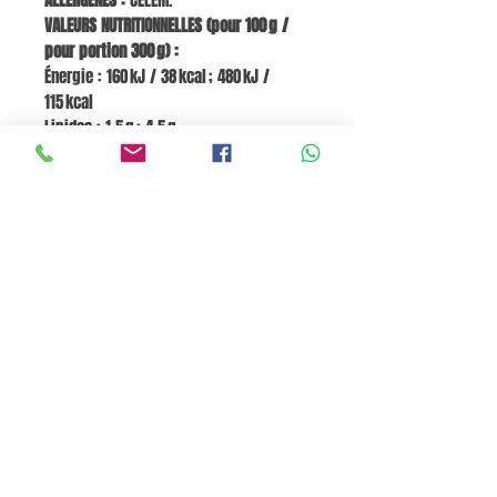
ALLERGÈNES :
CÉLERI.
VALEURS NUTRITIONNELLES (pour 100 g /
pour portion 300 g) :
Énergie : 160 kJ / 38 kcal ; 480 kJ /
115 kcal
Lipides : 1,5 g ; 4,5 g
dont acides gras saturés : 0,2 g ; 0,6 g
Glucides : 4 g ; 12 g
dont sucres : 1,2 g ; 3 g
Protéines : 1,3 g ; 3,9 g
Sel : 0,5 g ; 1,5 g
Fibres : 1,8 g
Go to Cart
Pane e Focaccia Store© - MABO ASP BELGIUM SRL