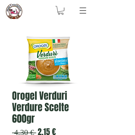
Orogel Verduri
Verdure Scelte
600gr
Prezzo
Prezzo
2,15 €
 4,30 € 