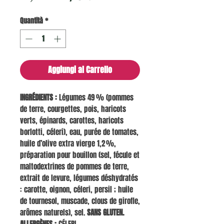
regolare
scontato
Quantità
*
Aggiungi al Carrello
INGRÉDIENTS :
Légumes 49 % (pommes
de terre, courgettes, pois, haricots
verts, épinards, carottes, haricots
borlotti, céleri), eau, purée de tomates,
huile d’olive extra vierge 1,2 %,
préparation pour bouillon (sel, fécule et
maltodextrines de pommes de terre,
extrait de levure, légumes déshydratés
: carotte, oignon, céleri, persil ; huile
de tournesol, muscade, clous de girofle,
arômes naturels), sel.
SANS GLUTEN.