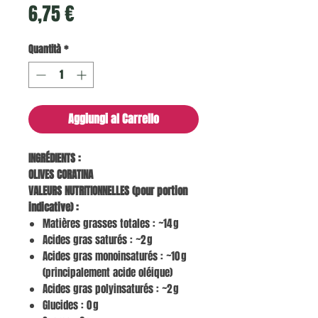
Prezzo
6,75 €
Quantità
*
Aggiungi al Carrello
INGRÉDIENTS :
OLIVES CORATINA
VALEURS NUTRITIONNELLES (pour portion
indicative) :
Matières grasses totales : ~14 g
Acides gras saturés : ~2 g
Acides gras monoinsaturés : ~10 g
(principalement acide oléique)
Acides gras polyinsaturés : ~2 g
Glucides : 0 g