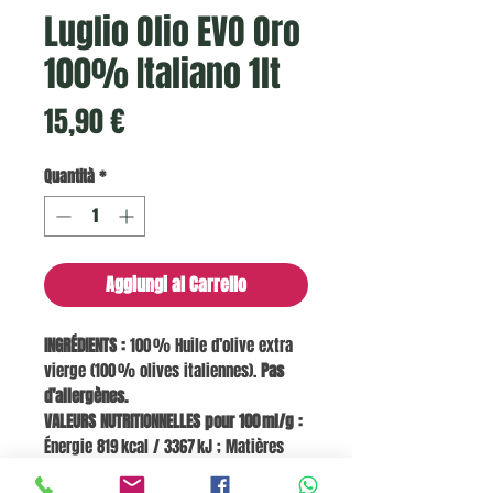
Luglio Olio EVO Oro
100% Italiano 1lt
Prezzo
15,90 €
Quantità
*
Aggiungi al Carrello
INGRÉDIENTS :
100 % Huile d’olive extra
vierge (100 % olives italiennes).
Pas
d’allergènes.
VALEURS NUTRITIONNELLES pour 100 ml/g :
Énergie 819 kcal / 3367 kJ ; Matières
grasses 91 g ; dont saturés 14 g,