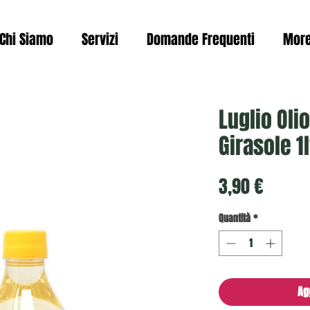
Chi Siamo
Servizi
Domande Frequenti
Mor
Luglio Olio
Girasole 1l
Prezzo
3,90 €
Quantità
*
Ag