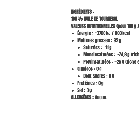
INGRÉDIENTS :
100 % HUILE DE TOURNESOL
VALEURS NUTRITIONNELLES (pour 100 g /
Énergie : ~3700 kJ / 900 kcal
Matières grasses : 92 g
Saturées : ~11 g
Monoinsaturées : ~74,8 g (ric
Polyinsaturées : ~25 g (riche
Glucides : 0 g
Dont sucres : 0 g
Protéines : 0 g
Sel : 0 g
ALLERGÈNES :
Aucun.