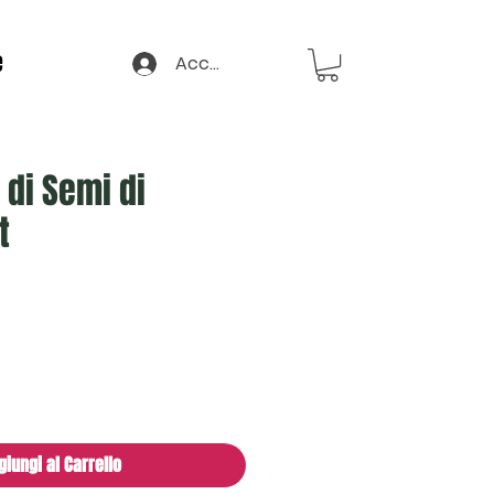
e
Accedi
 di Semi di
t
giungi al Carrello