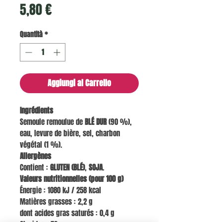
Prezzo
5,80 €
Quantità
*
Aggiungi al Carrello
Ingrédients
Semoule remoulue de
BLÉ DUR
(90 %),
eau, levure de bière, sel, charbon
végétal (1 %).
Allergènes
Contient :
GLUTEN (BLÉ)
,
SOJA
.
Valeurs nutritionnelles (pour 100 g)
Énergie : 1080 kJ / 258 kcal
Matières grasses : 2,2 g
dont acides gras saturés : 0,4 g