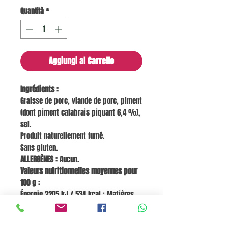
Quantità
*
Aggiungi al Carrello
Ingrédients :
Graisse de porc, viande de porc, piment
(dont piment calabrais piquant 6,4 %),
sel.
Produit naturellement fumé.
Sans gluten.
ALLERGÈNES :
Aucun.
Valeurs nutritionnelles moyennes pour
100 g :
Énergie 2205 kJ / 534 kcal ; Matières
grasses 52 g, dont acides gras saturés
22 g ; Glucides 7,3 g, dont sucres 0,7 g