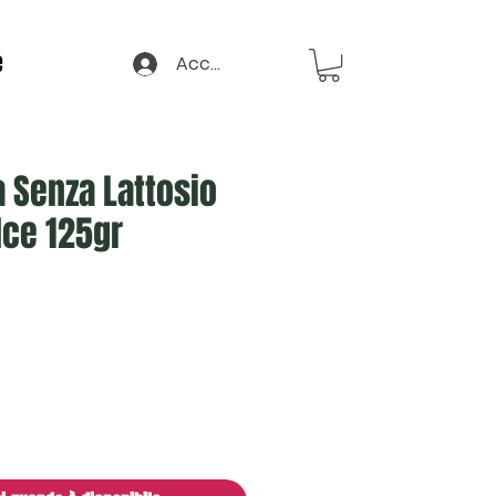
e
Accedi
 Senza Lattosio
ce 125gr