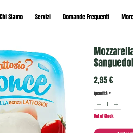
Chi Siamo
Servizi
Domande Frequenti
Mor
Mozzarella
Sanguedol
Prezzo
2,95 €
Quantità
*
Out of Stock