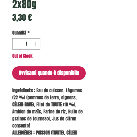
2x80g
Prezzo
3,30 €
Quantità
*
Out of Stock
Avvisami quando è disponibile
Ingrédients :
Eau de cuisson, Légumes
(22 %) (pommes de terre, oignons,
CÉLERI-RAVE
), Filet de
TRUITE
(18 %),
Amidon de maïs, Farine de riz, Huile de
graines de tournesol, Jus de citron
concentré
ALLERGÈNES :
POISSON (TRUITE), CÉLERI