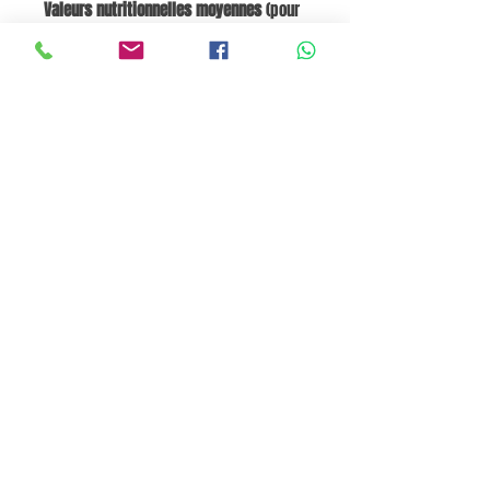
Valeurs nutritionnelles moyennes
(pour
100 g) :
Énergie 272 kJ / 65 kcal | Lipides 1,4 g |
dont acides gras saturés 0,3 g |
Glucides 8,9 g | dont sucres 0 g |
Protéines 3,7 g | Sel ≤ 0,1 g
Go to Cart
Pane e Focaccia Store© - MABO ASP BELGIUM SRL
BE
0886.363.828
Termini e Condizioni
Privacy Policy
Cookie Policy