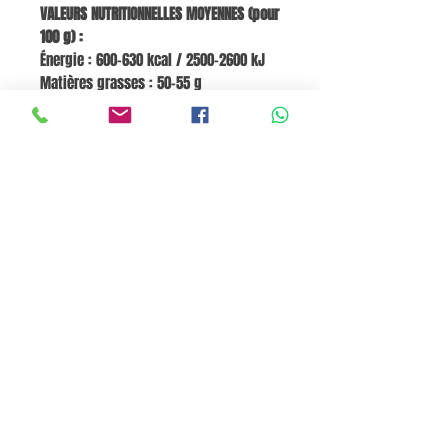
VALEURS NUTRITIONNELLES MOYENNES (pour
100 g) :
Énergie : 600–630 kcal / 2500–2600 kJ
Matières grasses : 50–55 g
dont acides gras saturés : 4,6 g
Glucides : 4,6–10 g
dont sucres : 3,7–4,9 g
Fibres : 10–13 g
Protéines : 21–22 g
Sel : 0 g
Go to Cart
Pane e Focaccia Store© - MABO ASP BELGIUM SRL
BE
0886.363.828