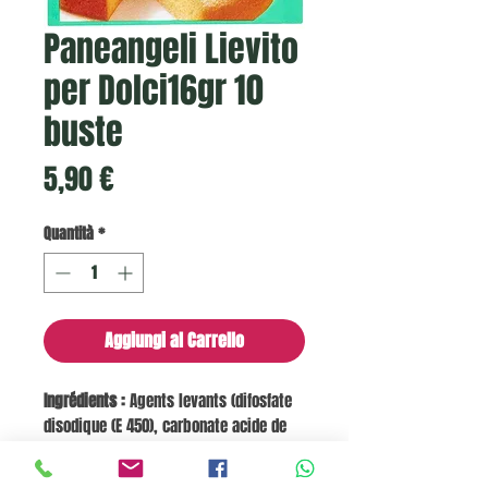
Paneangeli Lievito
per Dolci16gr 10
buste
Prezzo
5,90 €
Quantità
*
Aggiungi al Carrello
Ingrédients :
Agents levants (difosfate
disodique (E 450), carbonate acide de
sodium (E 500)), amidon, stabilisant
(sels de sodium, potassium et calcium