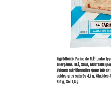
Ingrédients:
Farine de
BLÉ
tendre type
Allergènes:
BLÉ, SOJA, MOUTARDE
(peu
Valeurs nutritionnelles (pour 100 g):
É
acides gras saturés 4,1 g, Glucides 4
8,0 g, Sel 1,4 g