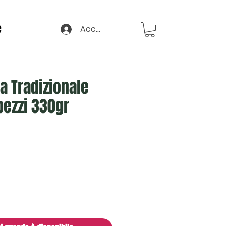
e
Accedi
ta Tradizionale
pezzi 330gr