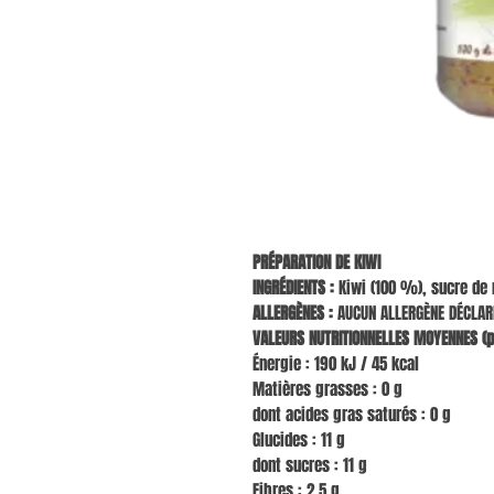
PRÉPARATION DE KIWI
INGRÉDIENTS :
Kiwi (100 %), sucre de r
ALLERGÈNES :
AUCUN ALLERGÈNE DÉCLAR
VALEURS NUTRITIONNELLES MOYENNES (p
Énergie : 190 kJ / 45 kcal
Matières grasses : 0 g
dont acides gras saturés : 0 g
Glucides : 11 g
dont sucres : 11 g
Fibres : 2,5 g