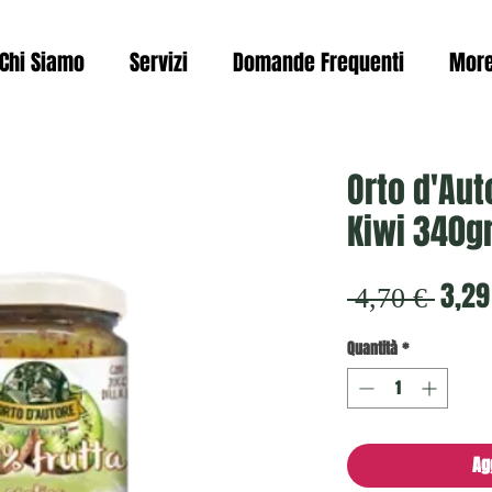
Chi Siamo
Servizi
Domande Frequenti
Mor
Orto d'Au
Kiwi 340g
Prez
3,29
 4,70 € 
rego
Quantità
*
Ag