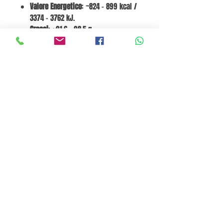
Valore Energetico
: ~824 - 899 kcal /
3374 - 3762 kJ.
Grassi
: ~91.6 - 98.5 g.
di cui Saturi
: ~14.0 - 14.3 g.
Carboidrati
: 0 g.
di cui Zuccheri
: 0 g.
Proteine
: 0 g.
Sale
: 0 g.
Go to Cart
Pane e Focaccia Store© - MABO ASP BELGIUM SRL
BE
0886.363.828
Termini e Condizioni
Privacy Policy
Cookie Policy