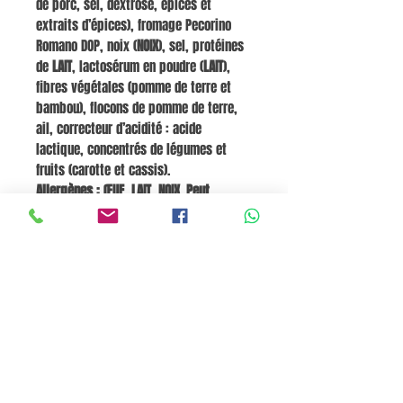
de porc, sel, dextrose, épices et
extraits d’épices), fromage Pecorino
Romano DOP, noix (
NOIX
), sel, protéines
de
LAIT
, lactosérum en poudre (
LAIT
),
fibres végétales (pomme de terre et
bambou), flocons de pomme de terre,
ail, correcteur d’acidité : acide
lactique, concentrés de légumes et
fruits (carotte et cassis).
Allergènes : ŒUF, LAIT, NOIX. Peut
contenir d’autres FRUITS À COQUE. Sans
GLUTEN.
Valeurs nutritionnelles moyennes pour
100 g :
Énergie 1593 kJ / 385 kcal ; Matières
grasses 33 g, dont acides gras saturés
4,6 g ; Glucides 16 g, dont sucres 7,1 g ;
Fibres 1,4 g ; Protéines 5,2 g ; Sel 2,9 g.