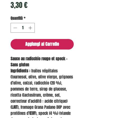
Prezzo
3,30 €
Quantità
*
Aggiungi al Carrello
Sauce au radicchio rouge et speck –
Sans gluten
Ingrédients :
huiles végétales
(tournesol, olive, olive vierge, grignons
d’olive, colza), radicchio (20 %),
pommes de terre, sirop de glucose,
ricotta (lactosérum, crème, sel,
correcteur d’acidité : acide citrique)
(
LAIT
), fromage Grana Padano DOP avec
protéines d’
ŒUF
), speck (4 %) (viande