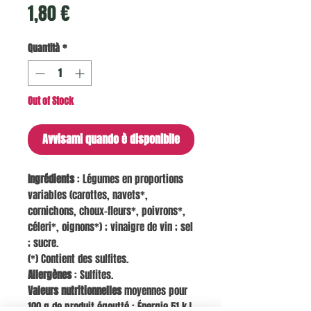
Prezzo
1,80 €
Quantità
*
Out of Stock
Avvisami quando è disponibile
Ingrédients
: Légumes en proportions
variables (carottes, navets*,
cornichons, choux-fleurs*, poivrons*,
céleri*, oignons*) ; vinaigre de vin ; sel
; sucre.
(*) Contient des sulfites.
Allergènes
: Sulfites.
Valeurs nutritionnelles
moyennes pour
100 g de produit égoutté : Énergie 51 kJ