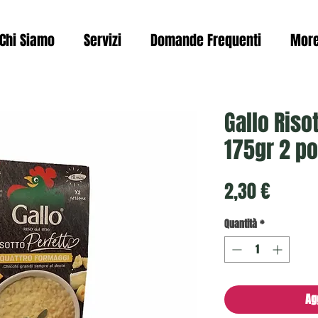
Chi Siamo
Servizi
Domande Frequenti
Mor
Gallo Riso
175gr 2 po
Prezzo
2,30 €
Quantità
*
Ag