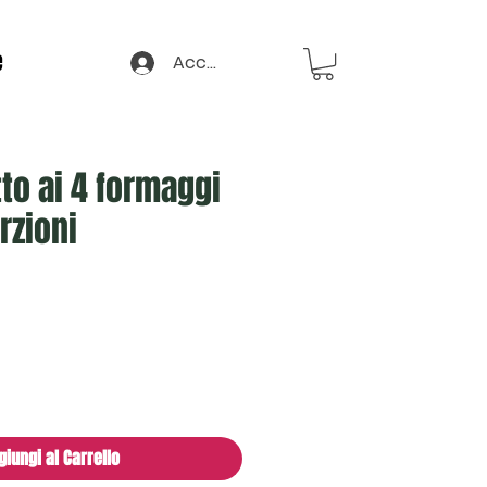
e
Accedi
tto ai 4 formaggi
rzioni
giungi al Carrello