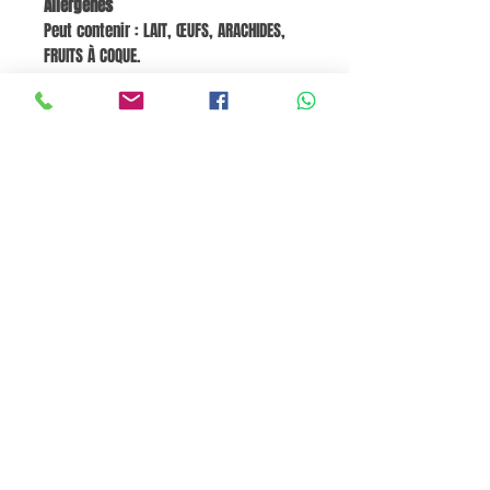
Allergènes
Peut contenir : LAIT, ŒUFS, ARACHIDES,
FRUITS À COQUE.
Valeurs nutritionnelles (pour 100 g)
Énergie 544 kJ / 128 kcal, Matières
grasses 0 g, dont acides gras saturés 0
g, Glucides 32 g, dont sucres 31–33 g,
Protéines 0,5 g, Sel 0,01 g.
Go to Cart
Pane e Focaccia Store© - MABO ASP BELGIUM SRL
BE
0886.363.828
Termini e Condizioni
Privacy Policy