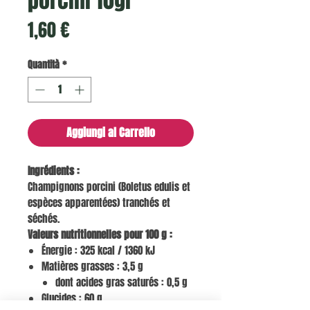
porcini 10gr
Prezzo
1,60 €
Quantità
*
Aggiungi al Carrello
Ingrédients :
Champignons porcini (Boletus edulis et
espèces apparentées) tranchés et
séchés.
Valeurs nutritionnelles pour 100 g :
Énergie : 325 kcal / 1360 kJ
Matières grasses : 3,5 g
dont acides gras saturés : 0,5 g
Glucides : 60 g