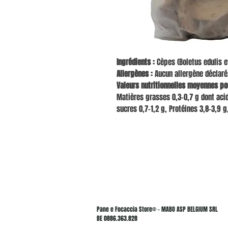
Ingrédients :
Cèpes (Boletus edulis e
Allergènes :
Aucun allergène déclaré
Valeurs nutritionnelles moyennes pou
Matières grasses 0,3–0,7 g dont acid
sucres 0,7–1,2 g, Protéines 3,8–3,9 g,
Pane e Focaccia Store© - MABO ASP BELGIUM SRL
BE 0886.363.828