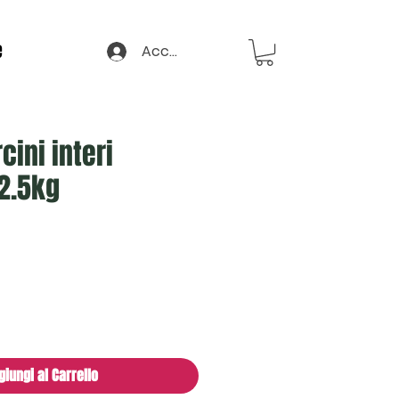
e
Accedi
cini interi
 2.5kg
zo
giungi al Carrello