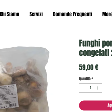
Chi Siamo
Servizi
Domande Frequenti
Mor
Funghi por
congelati
Prez
59,00 €
Quantità
*
Ag