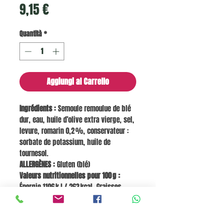
Prezzo
9,15 €
Quantità
*
Aggiungi al Carrello
Ingrédients :
Semoule remoulue de blé
dur, eau, huile d’olive extra vierge, sel,
levure, romarin 0,2 %, conservateur :
sorbate de potassium, huile de
tournesol.
ALLERGÈNES :
Gluten (blé)
Valeurs nutritionnelles pour 100 g :
Énergie 1106 kJ / 263 kcal, Graisses
8,9 g, dont acides gras saturés 1,6 g,
Glucides 35,5 g, dont sucres 0,7 g,