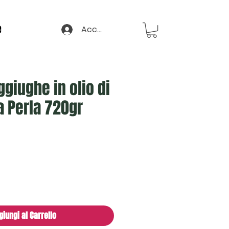
e
Accedi
aggiughe in olio di
a Perla 720gr
zo
giungi al Carrello