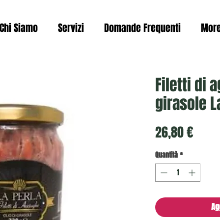
Chi Siamo
Servizi
Domande Frequenti
Mor
Filetti di 
girasole L
Prez
26,80 €
Quantità
*
Ag