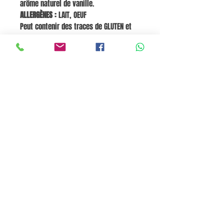
arôme naturel de vanille.
ALLERGÈNES :
LAIT, OEUF
Peut contenir des traces de GLUTEN et
de SOJA.
Valeurs nutritionnelles pour 100 g :
Énergie 2058 kJ / 493 kcal, Graisses 28
g, dont acides gras saturés 6,5 g,
Glucides 49 g, dont sucres 48 g,
Protéines 9,6 g, Sel 0,06 g, Fibres 0 g
Go to Cart
Pane e Focaccia Store© - MABO ASP BELGIUM SRL
BE
0886.363.828
Termini e Condizioni
Privacy Policy