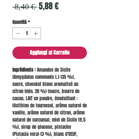
Prezzo
Prezzo
5,88 €
 8,40 € 
regolare
scontato
Quantità
*
Aggiungi al Carrello
Ingrédients :
Amandes de Sicile
(Amygdalus communis L.) (35 %),
sucre, chocolat blanc aromatisé au
citron (min. 20 %) (sucre, beurre de
cacao, LAIT en poudre, émulsifiant :
lécithine de tournesol, arôme naturel de
vanille, arôme naturel de citron, arôme
naturel de curcuma), miel de Sicile (9,5
%), sirop de glucose, pistache
(Pistacia vera) (3 %), blanc d’OEUF,